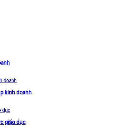
oanh
ép kinh doanh
ực giáo dục