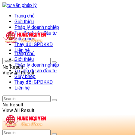
Trang chủ
Giới thiệu
Pháp lý doanh nghiệp
Tư vấn dự án đầu tư
Giấy phép
Thay đổi GPDKKD
Liên hệ
Trang chủ
Giới thiệu
Pháp lý doanh nghiệp
No Result
Tư vấn dự án đầu tư
View All Result
Giấy phép
Thay đổi GPDKKD
Liên hệ
No Result
View All Result