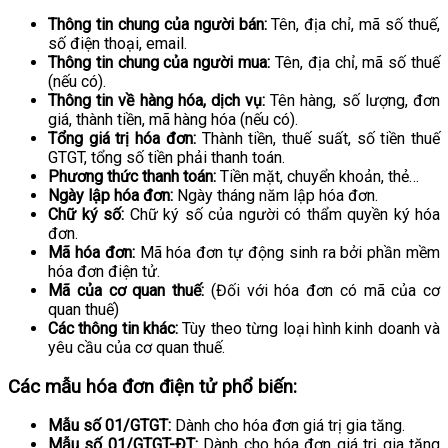
Thông tin chung của người bán:
Tên, địa chỉ, mã số thuế,
số điện thoại, email.
Thông tin chung của người mua:
Tên, địa chỉ, mã số thuế
(nếu có).
Thông tin về hàng hóa, dịch vụ:
Tên hàng, số lượng, đơn
giá, thành tiền, mã hàng hóa (nếu có).
Tổng giá trị hóa đơn:
Thành tiền, thuế suất, số tiền thuế
GTGT, tổng số tiền phải thanh toán.
Phương thức thanh toán:
Tiền mặt, chuyển khoản, thẻ…
Ngày lập hóa đơn:
Ngày tháng năm lập hóa đơn.
Chữ ký số:
Chữ ký số của người có thẩm quyền ký hóa
đơn.
Mã hóa đơn:
Mã hóa đơn tự động sinh ra bởi phần mềm
hóa đơn điện tử.
Mã của cơ quan thuế:
(Đối với hóa đơn có mã của cơ
quan thuế)
Các thông tin khác:
Tùy theo từng loại hình kinh doanh và
yêu cầu của cơ quan thuế.
Các mẫu hóa đơn điện tử phổ biến:
Mẫu số 01/GTGT:
Dành cho hóa đơn giá trị gia tăng.
Mẫu số 01/GTGT-ĐT:
Dành cho hóa đơn giá trị gia tăng