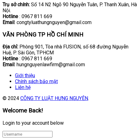
Trụ sở chính:
Số 14 N2 Ngõ 90 Nguyễn Tuân, P. Thanh Xuân, Hà
Nội.
Hotline
: 0967 811 669
Email
: congtyluathungnguyen@gmail.com
VĂN PHÒNG TP HỒ CHÍ MINH
Địa chỉ:
Phòng 901, Tòa nhà FUSION, số 68 đường Nguyễn
Huệ, P. Sài Gòn, TPHCM
Hotline
: 0967 811 669
Email
: hungnguyenlawfirm@gmail.com
Giới thiệu
Chính sách bảo mật
Liên hệ
© 2024
CÔNG TY LUẬT HƯNG NGUYÊN
.
Welcome Back!
Login to your account below