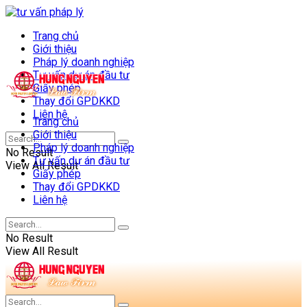
Trang chủ
Giới thiệu
Pháp lý doanh nghiệp
Tư vấn dự án đầu tư
Giấy phép
Thay đổi GPDKKD
Liên hệ
Trang chủ
Giới thiệu
Pháp lý doanh nghiệp
No Result
Tư vấn dự án đầu tư
View All Result
Giấy phép
Thay đổi GPDKKD
Liên hệ
No Result
View All Result