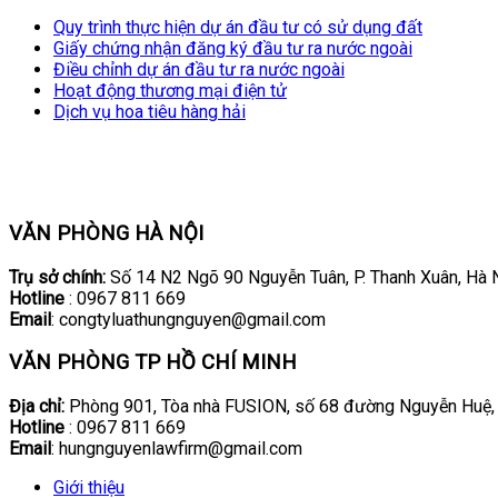
Quy trình thực hiện dự án đầu tư có sử dụng đất
Giấy chứng nhận đăng ký đầu tư ra nước ngoài
Điều chỉnh dự án đầu tư ra nước ngoài
Hoạt động thương mại điện tử
Dịch vụ hoa tiêu hàng hải
VĂN PHÒNG HÀ NỘI
Trụ sở chính:
Số 14 N2 Ngõ 90 Nguyễn Tuân, P. Thanh Xuân, Hà N
Hotline
: 0967 811 669
Email
: congtyluathungnguyen@gmail.com
VĂN PHÒNG TP HỒ CHÍ MINH
Địa chỉ:
Phòng 901, Tòa nhà FUSION, số 68 đường Nguyễn Huệ,
Hotline
: 0967 811 669
Email
: hungnguyenlawfirm@gmail.com
Giới thiệu