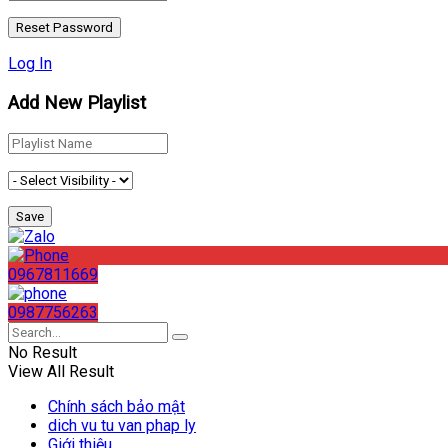
Log In
Add New Playlist
0967811669
0987756263
No Result
View All Result
Chính sách bảo mật
dich vu tu van phap ly
Giới thiệu