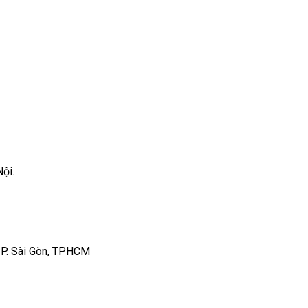
ội.
 P. Sài Gòn, TPHCM