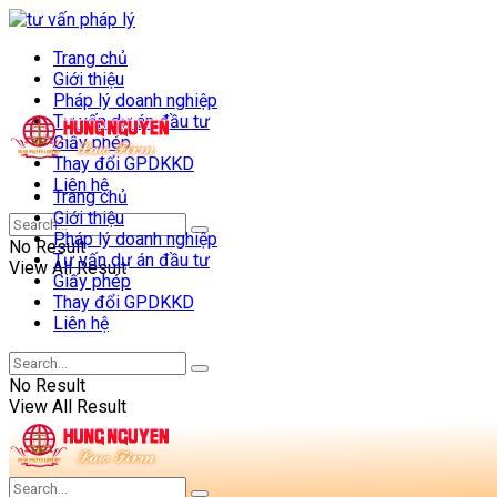
Trang chủ
Giới thiệu
Pháp lý doanh nghiệp
Tư vấn dự án đầu tư
Giấy phép
Thay đổi GPDKKD
Liên hệ
Trang chủ
Giới thiệu
Pháp lý doanh nghiệp
No Result
Tư vấn dự án đầu tư
View All Result
Giấy phép
Thay đổi GPDKKD
Liên hệ
No Result
View All Result