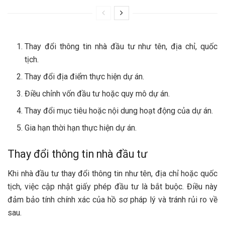
Thay đổi thông tin nhà đầu tư như tên, địa chỉ, quốc
tịch.
Thay đổi địa điểm thực hiện dự án.
Điều chỉnh vốn đầu tư hoặc quy mô dự án.
Thay đổi mục tiêu hoặc nội dung hoạt động của dự án.
Gia hạn thời hạn thực hiện dự án.
Thay đổi thông tin nhà đầu tư
Khi nhà đầu tư thay đổi thông tin như tên, địa chỉ hoặc quốc
tịch, việc cập nhật giấy phép đầu tư là bắt buộc. Điều này
đảm bảo tính chính xác của hồ sơ pháp lý và tránh rủi ro về
sau.