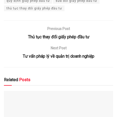
quy định giấy phép đầu tư
sửa đổi giấy phép đầu tư
thủ tục thay đổi giấy phép đầu tư
Previous Post
Thủ tục thay đổi giấy phép đầu tư
Next Post
Tư vấn pháp lý về quản trị doanh nghiệp
Related
Posts