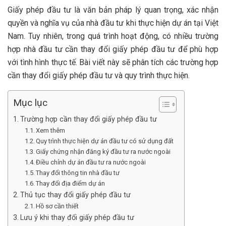
Giấy phép đầu tư là văn bản pháp lý quan trọng, xác nhận
quyền và nghĩa vụ của nhà đầu tư khi thực hiện dự án tại Việt
Nam. Tuy nhiên, trong quá trình hoạt động, có nhiều trường
hợp nhà đầu tư cần thay đổi giấy phép đầu tư để phù hợp
với tình hình thực tế. Bài viết này sẽ phân tích các trường hợp
cần thay đổi giấy phép đầu tư và quy trình thực hiện.
Mục lục
Trường hợp cần thay đổi giấy phép đầu tư
Xem thêm
Quy trình thực hiện dự án đầu tư có sử dụng đất
Giấy chứng nhận đăng ký đầu tư ra nước ngoài
Điều chỉnh dự án đầu tư ra nước ngoài
Thay đổi thông tin nhà đầu tư
Thay đổi địa điểm dự án
Thủ tục thay đổi giấy phép đầu tư
Hồ sơ cần thiết
Lưu ý khi thay đổi giấy phép đầu tư