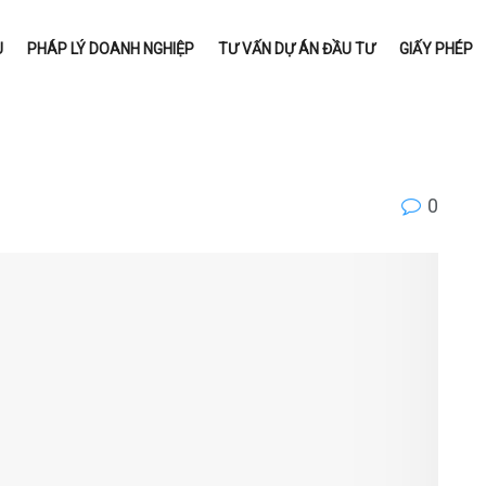
U
PHÁP LÝ DOANH NGHIỆP
TƯ VẤN DỰ ÁN ĐẦU TƯ
GIẤY PHÉP
0