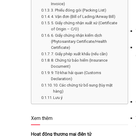
Invoice)
3. Phiếu đóng gói (Packing List)
4. Vận đơn (Bill of Lading/Airway Bill)
5. Giấy chứng nhận xuất xứ (Certificate
of Origin – C/O)
6. Giấy chứng nhận kiểm dịch
(Phytosanitary Certificate/Health
Certificate)
7. Giấy phép xuất khẩu (nếu cần)
8. Chứng từ bảo hiểm (Insurance
Document)
9. Tờ khai hải quan (Customs
Declaration)
10. Các chứng từ bổ sung (tùy mặt
hàng)
Lưu ý
Xem thêm
Hoạt động thương mại điện tử