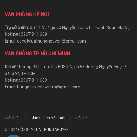
VĂN PHÒNG HÀ NỘI
Trụ sở chính:
Số 14 N2 Ngõ 90 Nguyễn Tuân, P. Thanh Xuân, Hà Nội.
Hotline
: 0967 811 669
Email
: congtyluathungnguyen@gmail.com
VĂN PHÒNG TP HỒ CHÍ MINH
Địa chỉ:
Phòng 901, Tòa nhà FUSION, số 68 đường Nguyễn Huệ, P.
Sài Gòn, TPHCM
Hotline
: 0967 811 669
Email
: hungnguyenlawfirm@gmail.com
Giới thiệu
Chính sách bảo mật
Liên hệ
© 2024
CÔNG TY LUẬT HƯNG NGUYÊN
.