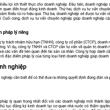
ều lợi ích thiết thực cho doanh nghiệp. Đầu tiên, doanh nghiệp 
iên quan đến hoạt động kinh doanh. Thứ hai, dịch vụ tư vấn chuyê
ảm thiểu rủi ro hiệu quả. Thứ ba, doanh nghiệp sẽ được tư vấn về 
phí. Cuối cùng, dịch vụ tư vấn chuyên nghiệp giúp doanh nghiệp 
 pháp lý riêng
g ty trách nhiệm hữu hạn (TNHH), công ty cổ phần (CTCP), doanh 
êng. Ví dụ, công ty TNHH và CTCP cần tư vấn về quản trị doanh n
à các vấn đề liên quan đến tài sản cá nhân. Công ty hợp danh cần
u rõ đặc điểm pháp lý của từng loại hình doanh nghiệp giúp doanh 
anh nghiệp
nghiệp cần biết để có thể đưa ra những quyết định đúng đắn và ph
pháp lý quan trọng nhất đối với các doanh nghiệp mới thành lập
 thủ tục đăng ký kinh doanh tại cơ quan nhà nước có thẩm quyền,