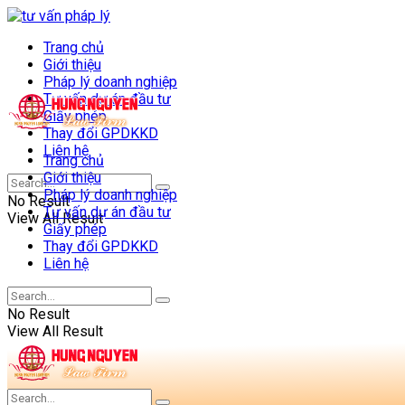
Trang chủ
Giới thiệu
Pháp lý doanh nghiệp
Tư vấn dự án đầu tư
Giấy phép
Thay đổi GPDKKD
Liên hệ
Trang chủ
Giới thiệu
Pháp lý doanh nghiệp
No Result
Tư vấn dự án đầu tư
View All Result
Giấy phép
Thay đổi GPDKKD
Liên hệ
No Result
View All Result