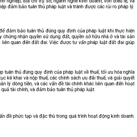
 nghiệp, địa chỉ trụ sở, ngành nghề kinh doanh, vốn điều lệ, và
iệp đảm bảo tuân thủ pháp luật và tránh được các rủi ro pháp lý.
 để đảm bảo tuân thủ đúng quy định của pháp luật khi thực hiện
iấy chứng nhận quyền sử dụng đất, quyền sở hữu nhà ở và tài sản
liên quan đến đất đai. Việc được tư vấn pháp luật đất đai giúp
p tuân thủ đúng quy định của pháp luật về thuế, tối ưu hóa nghĩa
ục kê khai và nộp thuế, các chính sách ưu đãi thuế, và giải quyết
uản lý dòng tiền, và các vấn đề tài chính khác liên quan đến hoạt
 quả tài chính, và đảm bảo tuân thủ pháp luật.
ấn đề phức tạp và đặc thù trong quá trình hoạt động kinh doanh.