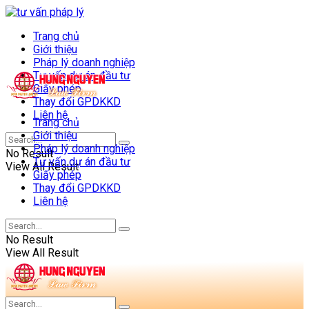
Trang chủ
Giới thiệu
Pháp lý doanh nghiệp
Tư vấn dự án đầu tư
Giấy phép
Thay đổi GPDKKD
Liên hệ
Trang chủ
Giới thiệu
Pháp lý doanh nghiệp
No Result
Tư vấn dự án đầu tư
View All Result
Giấy phép
Thay đổi GPDKKD
Liên hệ
No Result
View All Result