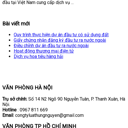
đầu tại Việt Nam cung cấp dịch vụ ...
Bài viết mới
Quy trình thực hiện dự án đầu tư có sử dụng đất
Giấy chứng nhận đăng ký đầu tư ra nước ngoài
Điều chỉnh dự án đầu tư ra nước ngoài
Hoạt động thương mại điện tử
Dịch vụ hoa tiêu hàng hải
VĂN PHÒNG HÀ NỘI
Trụ sở chính:
Số 14 N2 Ngõ 90 Nguyễn Tuân, P. Thanh Xuân, Hà
Nội.
Hotline
: 0967 811 669
Email
: congtyluathungnguyen@gmail.com
VĂN PHÒNG TP HỒ CHÍ MINH