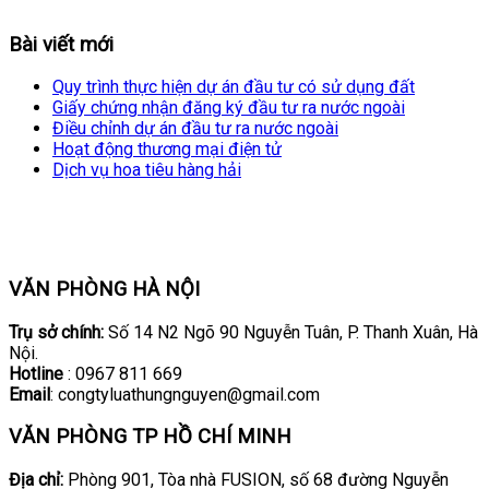
Bài viết mới
Quy trình thực hiện dự án đầu tư có sử dụng đất
Giấy chứng nhận đăng ký đầu tư ra nước ngoài
Điều chỉnh dự án đầu tư ra nước ngoài
Hoạt động thương mại điện tử
Dịch vụ hoa tiêu hàng hải
VĂN PHÒNG HÀ NỘI
Trụ sở chính:
Số 14 N2 Ngõ 90 Nguyễn Tuân, P. Thanh Xuân, Hà
Nội.
Hotline
: 0967 811 669
Email
: congtyluathungnguyen@gmail.com
VĂN PHÒNG TP HỒ CHÍ MINH
Địa chỉ:
Phòng 901, Tòa nhà FUSION, số 68 đường Nguyễn