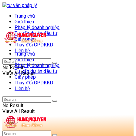
Trang chủ
Giới thiệu
Pháp lý doanh nghiệp
Tư vấn dự án đầu tư
Giấy phép
Thay đổi GPDKKD
Liên hệ
Trang chủ
Giới thiệu
Pháp lý doanh nghiệp
No Result
Tư vấn dự án đầu tư
View All Result
Giấy phép
Thay đổi GPDKKD
Liên hệ
No Result
View All Result