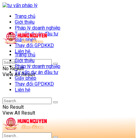
Trang chủ
Giới thiệu
Pháp lý doanh nghiệp
Tư vấn dự án đầu tư
Giấy phép
Thay đổi GPDKKD
Liên hệ
Trang chủ
Giới thiệu
Pháp lý doanh nghiệp
No Result
Tư vấn dự án đầu tư
View All Result
Giấy phép
Thay đổi GPDKKD
Liên hệ
No Result
View All Result