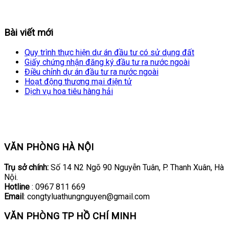
Bài viết mới
Quy trình thực hiện dự án đầu tư có sử dụng đất
Giấy chứng nhận đăng ký đầu tư ra nước ngoài
Điều chỉnh dự án đầu tư ra nước ngoài
Hoạt động thương mại điện tử
Dịch vụ hoa tiêu hàng hải
VĂN PHÒNG HÀ NỘI
Trụ sở chính:
Số 14 N2 Ngõ 90 Nguyễn Tuân, P. Thanh Xuân, Hà
Nội.
Hotline
: 0967 811 669
Email
: congtyluathungnguyen@gmail.com
VĂN PHÒNG TP HỒ CHÍ MINH