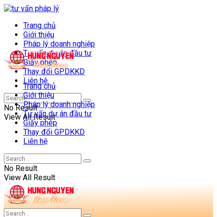
Trang chủ
Giới thiệu
Pháp lý doanh nghiệp
Tư vấn dự án đầu tư
Giấy phép
Thay đổi GPDKKD
Liên hệ
Trang chủ
Giới thiệu
Pháp lý doanh nghiệp
No Result
Tư vấn dự án đầu tư
View All Result
Giấy phép
Thay đổi GPDKKD
Liên hệ
No Result
View All Result