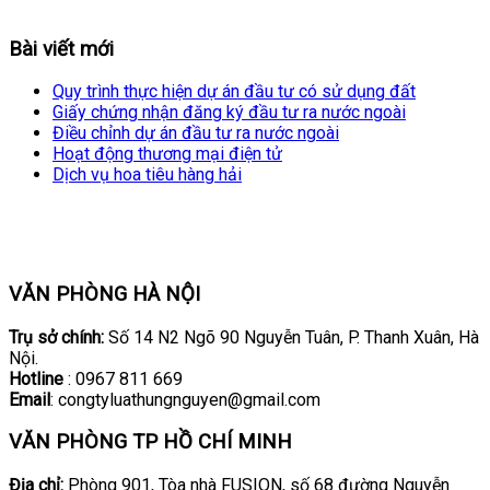
Bài viết mới
Quy trình thực hiện dự án đầu tư có sử dụng đất
Giấy chứng nhận đăng ký đầu tư ra nước ngoài
Điều chỉnh dự án đầu tư ra nước ngoài
Hoạt động thương mại điện tử
Dịch vụ hoa tiêu hàng hải
VĂN PHÒNG HÀ NỘI
Trụ sở chính:
Số 14 N2 Ngõ 90 Nguyễn Tuân, P. Thanh Xuân, Hà
Nội.
Hotline
: 0967 811 669
Email
: congtyluathungnguyen@gmail.com
VĂN PHÒNG TP HỒ CHÍ MINH
Địa chỉ:
Phòng 901, Tòa nhà FUSION, số 68 đường Nguyễn