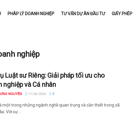
U
PHÁP LÝ DOANH NGHIỆP
TƯ VẤN DỰ ÁN ĐẦU TƯ
GIẤY PHÉP
doanh nghiệp
ụ Luật sư Riêng: Giải pháp tối ưu cho
 nghiệp và Cá nhân
HƯNG NGUYÊN
11/06/2024
0
là một trong những ngành nghề quan trọng và cần thiết trong xã
ại. Với sự ...