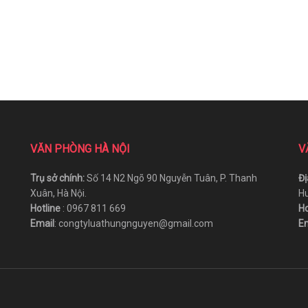
VĂN PHÒNG HÀ NỘI
V
Trụ sở chính:
Số 14 N2 Ngõ 90 Nguyễn Tuân, P. Thanh
Đị
Xuân, Hà Nội.
Hu
Hotline
: 0967 811 669
Ho
Email
: congtyluathungnguyen@gmail.com
Em