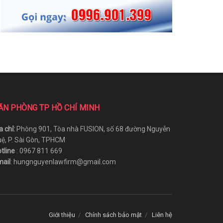
ĂN PHÒNG TP HỒ CHÍ MINH
a chỉ:
Phòng 901, Tòa nhà FUSION, số 68 đường Nguyễn
ệ, P. Sài Gòn, TPHCM
tline
: 0967 811 669
ail
: hungnguyenlawfirm@gmail.com
Giới thiệu
Chính sách bảo mật
Liên hệ