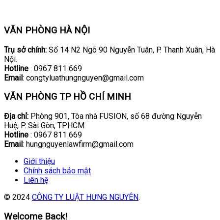
VĂN PHÒNG HÀ NỘI
Trụ sở chính:
Số 14 N2 Ngõ 90 Nguyễn Tuân, P. Thanh Xuân, Hà
Nội.
Hotline
: 0967 811 669
Email
: congtyluathungnguyen@gmail.com
VĂN PHÒNG TP HỒ CHÍ MINH
Địa chỉ:
Phòng 901, Tòa nhà FUSION, số 68 đường Nguyễn
Huệ, P. Sài Gòn, TPHCM
Hotline
: 0967 811 669
Email
: hungnguyenlawfirm@gmail.com
Giới thiệu
Chính sách bảo mật
Liên hệ
© 2024
CÔNG TY LUẬT HƯNG NGUYÊN
.
Welcome Back!