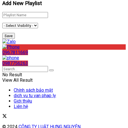
Add New Playlist
0967811669
0987756263
No Result
View All Result
Chính sách bảo mật
dich vu tu van phap ly
Giới thiệu
Liên hệ
© 2024
CÔNG TY LUẬT HƯNG NGUYÊN
.