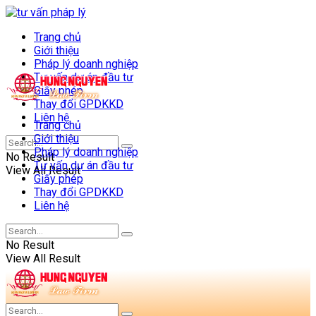
Trang chủ
Giới thiệu
Pháp lý doanh nghiệp
Tư vấn dự án đầu tư
Giấy phép
Thay đổi GPDKKD
Liên hệ
Trang chủ
Giới thiệu
Pháp lý doanh nghiệp
No Result
Tư vấn dự án đầu tư
View All Result
Giấy phép
Thay đổi GPDKKD
Liên hệ
No Result
View All Result