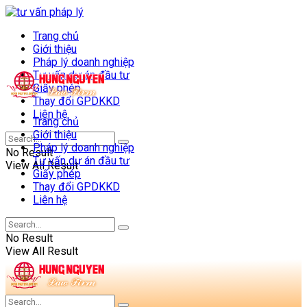
Trang chủ
Giới thiệu
Pháp lý doanh nghiệp
Tư vấn dự án đầu tư
Giấy phép
Thay đổi GPDKKD
Liên hệ
Trang chủ
Giới thiệu
Pháp lý doanh nghiệp
No Result
Tư vấn dự án đầu tư
View All Result
Giấy phép
Thay đổi GPDKKD
Liên hệ
No Result
View All Result